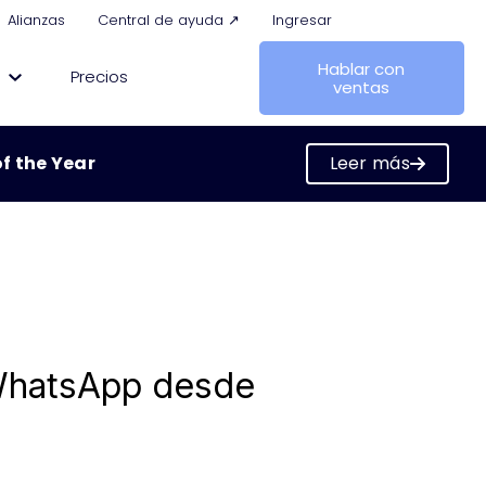
Alianzas
Central de ayuda ↗
Ingresar
Hablar con
Precios
ventas
f the Year
Leer más
the Year
WhatsApp desde