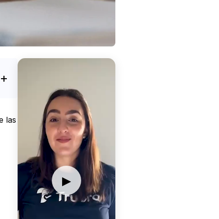
e las
▶