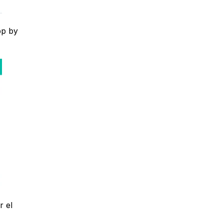
pp by
r el