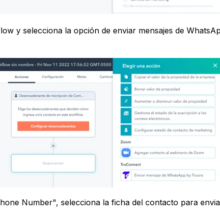
low y selecciona la opción de enviar mensajes de WhatsA
ne Number", selecciona la ficha del contacto para envia