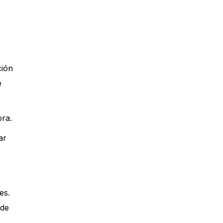
ción
e
ora.
ar
es.
 de