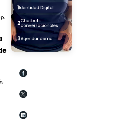
1
Identidad Digital
p.
Chatbots
2
conversacionales
a
3
Agendar demo
de
ás