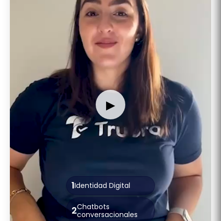
▶
1
Identidad Digital
Chatbots
2
conversacionales