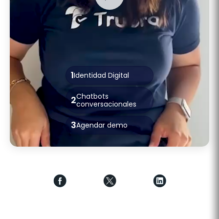
1
Identidad Digital
Chatbots
2
conversacionales
3
Agendar demo