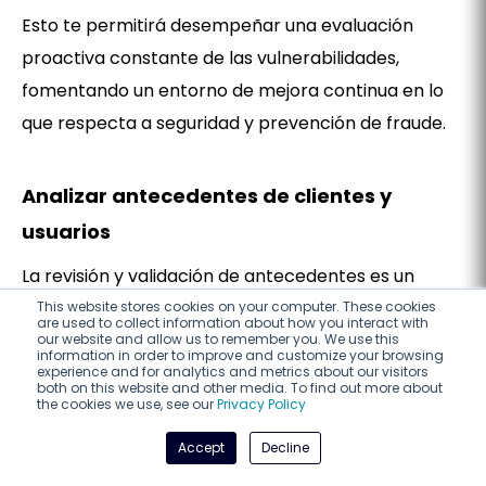
Esto te permitirá desempeñar una evaluación
proactiva constante de las vulnerabilidades,
fomentando un entorno de mejora continua en lo
que respecta a seguridad y prevención de fraude.
Analizar antecedentes de clientes y
usuarios
La revisión y validación de antecedentes es un
aliado clásico de la prevención de fraude que sigue
This website stores cookies on your computer. These cookies
are used to collect information about how you interact with
siendo esencial en este proceso de
our website and allow us to remember you. We use this
information in order to improve and customize your browsing
transformación digital
.
experience and for analytics and metrics about our visitors
both on this website and other media. To find out more about
the cookies we use, see our
Privacy Policy
Hoy, existen plataformas, sitios web y soluciones de
Accept
Decline
verificación de antecedentes que te permitirán