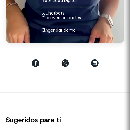
1
Identidad Digital
Chatbots
2
conversacionales
3
Agendar demo
Sugeridos para ti