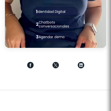
1
Identidad Digital
Chatbots
2
conversacionales
3
Agendar demo