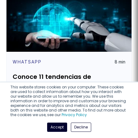
WHATSAPP
8 min
Conoce 11 tendencias de
Inteligencia Artificial para 2024
This website stores cookies on your computer. These cookies
are used to collect information about how you interact with
our website and allow us to remember you. We use this
Carlos Martinez Granados
information in order to improve and customize your browsing
experience and for analytics and metrics about our visitors
octubre 15, 2024
both on this website and other media. To find out more about
the cookies we use, see our
Privacy Policy
Accept
Decline