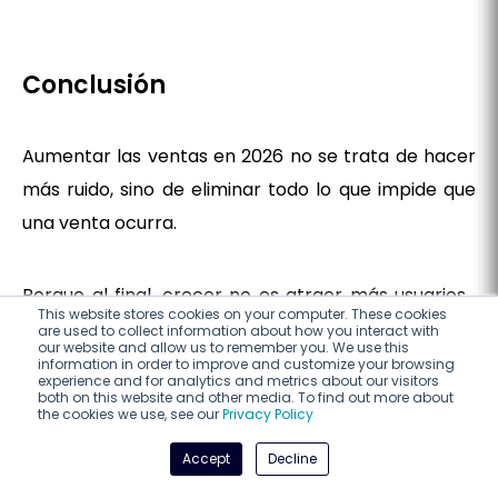
Conclusión
Aumentar las ventas en 2026 no se trata de hacer
más ruido, sino de eliminar todo lo que impide que
una venta ocurra.
Porque al final, crecer no es atraer más usuarios…
This website stores cookies on your computer. These cookies
es
perder menos de los que ya tienes
.
are used to collect information about how you interact with
our website and allow us to remember you. We use this
information in order to improve and customize your browsing
experience and for analytics and metrics about our visitors
both on this website and other media. To find out more about
the cookies we use, see our
Privacy Policy
Llena el formulario a continuación y te
Accept
Decline
ayudamos con eso: