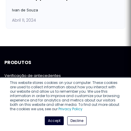
Ivan de Souza
Abril 11, 2024
PRODUTOS
Verificação de antecedentes
This website stores cookies on your computer. These cookies
Validação de identidade digital
are used to collect information about how you interact with
our website and allow us to remember you. We use this
information in order to improve and customize your browsing
Customer Engagement
experience and for analytics and metrics about our visitors
both on this website and other media. To find out more about
Assinatura eletrônica ↗
the cookies we use, see our
Privacy Policy
Falar com especialista
Accept
Decline