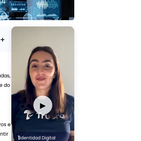
das,
te do
▶
vos e
ntir
1
Identidad Digital