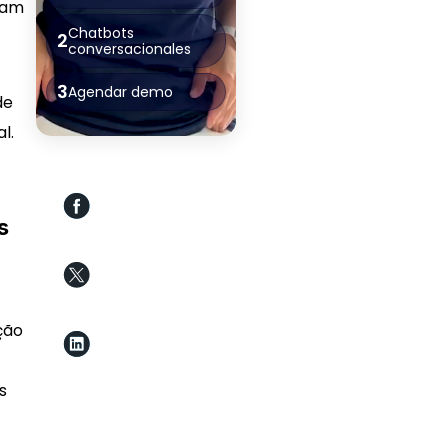
sam
Chatbots
2
conversacionales
3
Agendar demo
de
l.
s
ção
s