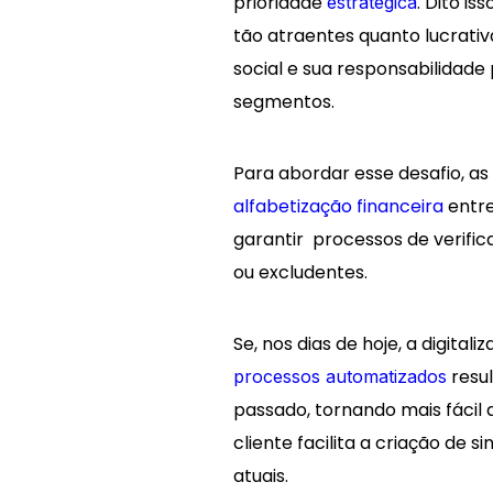
prioridade
. Dito i
estratégica
tão atraentes quanto lucrat
social e sua responsabilidade
segmentos.
Para abordar esse desafio, a
alfabetização financeira
entre
garantir processos de verifi
ou excludentes.
Se, nos dias de hoje, a digita
resu
processos automatizados
passado, tornando mais fácil at
cliente facilita a criação de 
atuais.