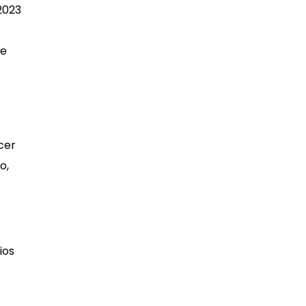
2023
be
cer
o,
ios