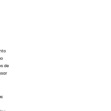
onto
ão
os de
ssar
as