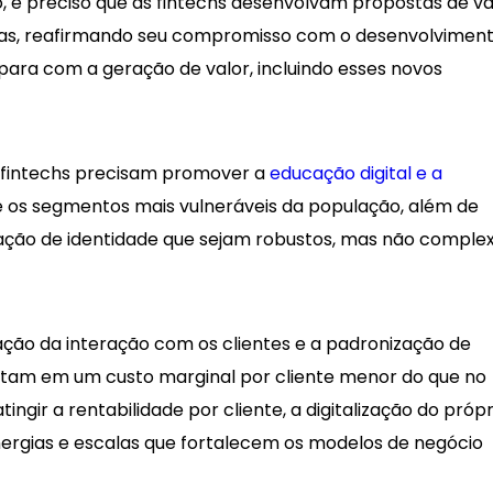
sso, é preciso que as fintechs desenvolvam propostas de va
ivas, reafirmando seu compromisso com o desenvolvimen
 para com a geração de valor, incluindo esses novos
s fintechs precisam promover a
educação digital e a
 os segmentos mais vulneráveis da população, além de
cação de identidade que sejam robustos, mas não comple
lização da interação com os clientes e a padronização de
ltam em um custo marginal por cliente menor do que no
ingir a rentabilidade por cliente, a digitalização do própr
sinergias e escalas que fortalecem os modelos de negócio