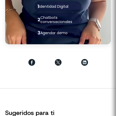
1
Identidad Digital
Chatbots
2
conversacionales
3
Agendar demo
Sugeridos para ti