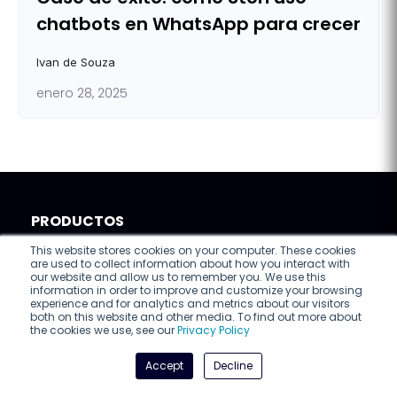
chatbots en WhatsApp para crecer
Ivan de Souza
enero 28, 2025
PRODUCTOS
This website stores cookies on your computer. These cookies
Verificación de antecedentes
are used to collect information about how you interact with
our website and allow us to remember you. We use this
information in order to improve and customize your browsing
Validación de identidad digital
experience and for analytics and metrics about our visitors
both on this website and other media. To find out more about
the cookies we use, see our
Privacy Policy
Customer Engagement
Accept
Decline
Firma electrónica ↗