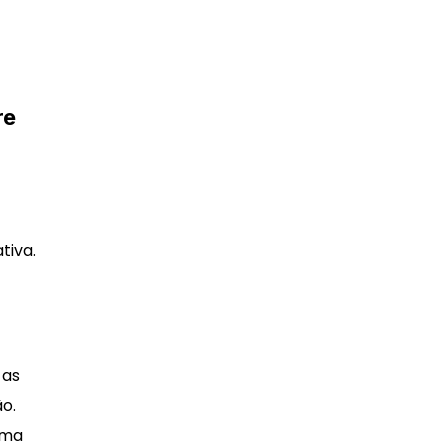
re
tiva.
 as
o.
rma