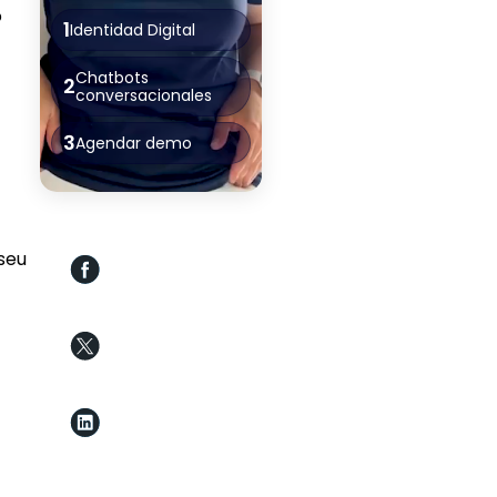
o
1
Identidad Digital
Chatbots
2
conversacionales
3
Agendar demo
seu