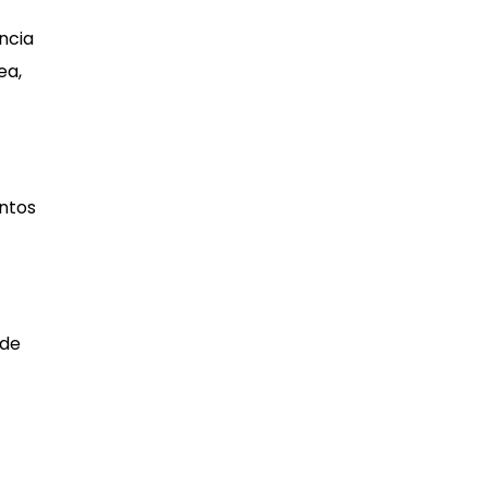
ncia
ea,
entos
 de