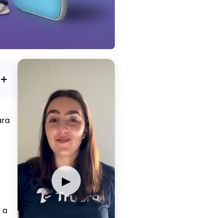
ara
▶
 a